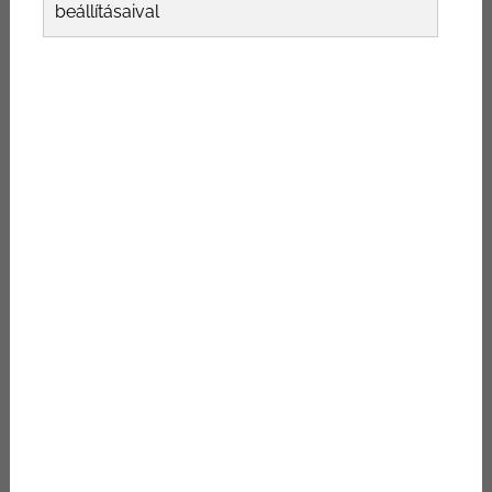
beállításaival
HASI ZSÍR ELTÜNTETÉSE
2021-05-11
Hasznos információk,
tudnivalók
ZSÍRLESZÍVÁS HASRÓL
2021-01-14
Hasznos információk,
tudnivalók