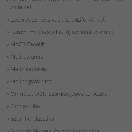
tudnia kell
> Lézeres zsírleszívás a LipoLife 3G-vel
> Lunchtime Facelift az új arcfiatalító őrület
> MACS Facelift
> Mellfelvarrás
> Mellkisebbítés
> Mellnagyobbítás
> Orrműtét előtti számítógépes tervezés
> Orrplasztika
> Szemhéjplasztika
> Szemöldökvonal és homlokemelés