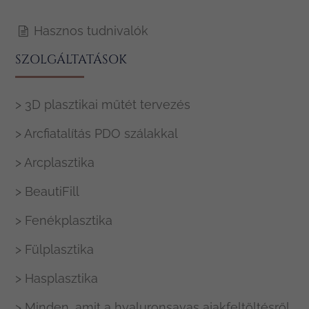
Hasznos tudnivalók
SZOLGÁLTATÁSOK
> 3D plasztikai műtét tervezés
> Arcfiatalítás PDO szálakkal
> Arcplasztika
> BeautiFill
> Fenékplasztika
> Fülplasztika
> Hasplasztika
> Minden, amit a hyaluronsavas ajakfeltöltésről