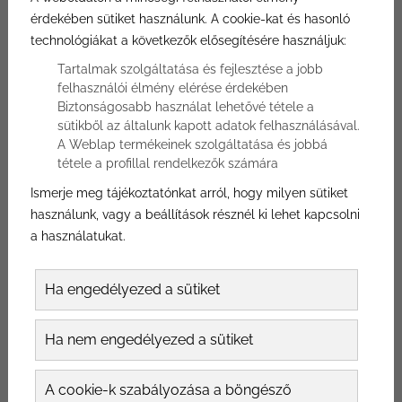
érdekében sütiket használunk. A cookie-kat és hasonló
Cimkéhez tartozó tartalmak
technológiákat a következők elősegítésére használjuk:
Tartalmak szolgáltatása és fejlesztése a jobb
felhasználói élmény elérése érdekében
Szűrés
Biztonságosabb használat lehetővé tétele a
sütikből az általunk kapott adatok felhasználásával.
A Weblap termékeinek szolgáltatása és jobbá
tétele a profillal rendelkezők számára
Ismerje meg tájékoztatónkat arról, hogy milyen sütiket
használunk, vagy a beállítások résznél ki lehet kapcsolni
a használatukat.
LÉZERES ZSÍRLESZÍVÁS BUDAPEST
Ha engedélyezed a sütiket
2022-05-05
Hasznos információk,
Ha nem engedélyezed a sütiket
tudnivalók
A cookie-k szabályozása a böngésző