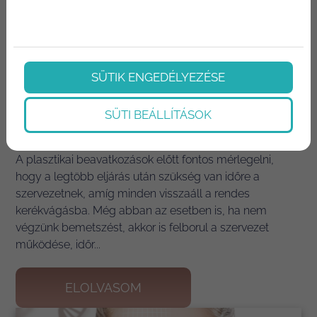
SÜTIK ENGEDÉLYEZÉSE
Szemhéjplasztika utáni gyógyulási
SÜTI BEÁLLÍTÁSOK
folyamatok – Men...
A plasztikai beavatkozások előtt fontos mérlegelni,
hogy a legtöbb eljárás után szükség van időre a
szervezetnek, amíg minden visszaáll a rendes
kerékvágásba. Még abban az esetben is, ha nem
végzünk bemetszést, akkor is felborul a szervezet
működése, időr...
ELOLVASOM