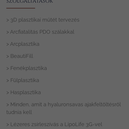
SZOLGÁLTATÁSOK
> 3D plasztikai műtét tervezés
> Arcfiatalítás PDO szálakkal
> Arcplasztika
> BeautiFill
> Fenékplasztika
> Fülplasztika
> Hasplasztika
> Minden, amit a hyaluronsavas ajakfeltöltésről
tudnia kell
> Lézeres zsírleszívás a LipoLife 3G-vel