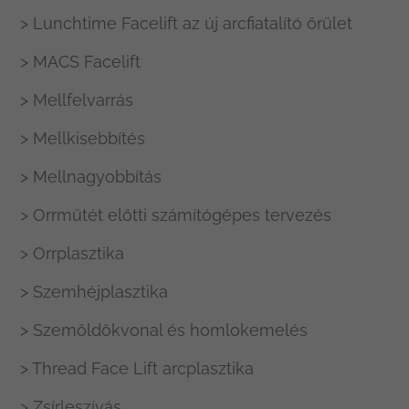
> Lunchtime Facelift az új arcfiatalító őrület
> MACS Facelift
> Mellfelvarrás
> Mellkisebbítés
> Mellnagyobbítás
> Orrműtét előtti számítógépes tervezés
> Orrplasztika
> Szemhéjplasztika
> Szemöldökvonal és homlokemelés
> Thread Face Lift arcplasztika
> Zsírleszívás