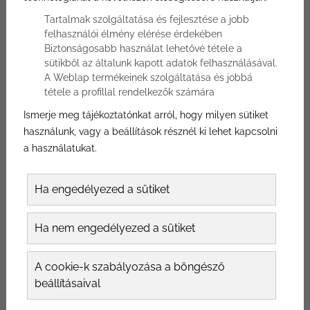
Tartalmak szolgáltatása és fejlesztése a jobb
felhasználói élmény elérése érdekében
Biztonságosabb használat lehetővé tétele a
sütikből az általunk kapott adatok felhasználásával.
BLACK FRIDAY AKCIÓ A BÓNUSZ
A Weblap termékeinek szolgáltatása és jobbá
PLASZTIKÁNÁL
tétele a profillal rendelkezők számára
Ismerje meg tájékoztatónkat arról, hogy milyen sütiket
Mindig is gondolkozott egy kis változtatáson? Akkor itt a
használunk, vagy a beállítások résznél ki lehet kapcsolni
lehetőség, ne maradjon le!
Soha nem látott
a használatukat.
kedvezmény a Bónusz Plasztikánál Black Friday
alkalmából!
Ha engedélyezed a sütiket
TOVÁBB
Ha nem engedélyezed a sütiket
A cookie-k szabályozása a böngésző
beállításaival