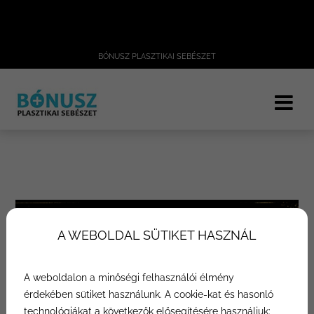
BÓNUSZ PLASZTIKAI SEBÉSZET
A WEBOLDAL SÜTIKET HASZNÁL
A weboldalon a minőségi felhasználói élmény
érdekében sütiket használunk. A cookie-kat és hasonló
technológiákat a következők elősegítésére használjuk: