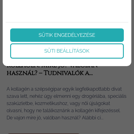
SÜTIK ENGEDÉLYEZÉSE
SÜTI BEÁLLÍTÁSOK
Kollagén: Mire jó? Valóban
használ? – Tudnivalók a...
A kollagén a szépségipar egyik legfelkapottabb divat
szava lett, nehéz úgy elmenni egy drogériába, speciális
szaküzletbe, kozmetikushoz, vagy női újságokat
olvasni, hogy ne találkoznánk a kollagén kifejezéssel.
De vajon mire jó, valóban használ? Alábbi ci...