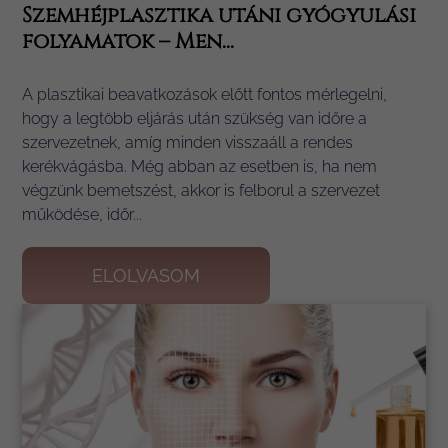
Szemhéjplasztika utáni gyógyulási
folyamatok – Men...
A plasztikai beavatkozások előtt fontos mérlegelni,
hogy a legtöbb eljárás után szükség van időre a
szervezetnek, amíg minden visszaáll a rendes
kerékvágásba. Még abban az esetben is, ha nem
végzünk bemetszést, akkor is felborul a szervezet
működése, időr...
ELOLVASOM