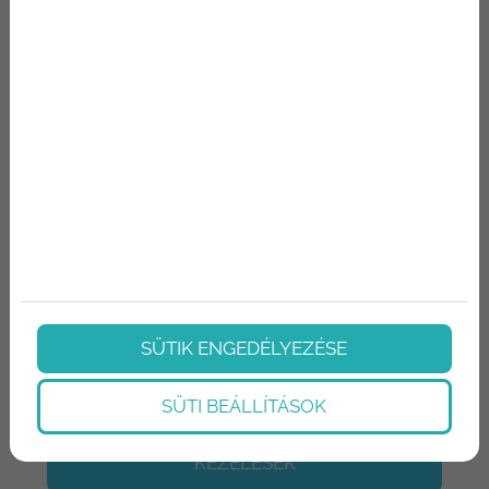
Budapesten
Zsírszívás (Liposuctio):
A makacs zsírpárnák
eltüntetése a hasról, combokról, csípőről és más
területekről, hogy alakja újra formás és karcsú
legyen.
Hasplasztika
: A hasplasztika segítségével
eltávolítjuk a felesleges bőrt és zsírt a hasi
területről, valamint megerősítjük a hasfal izmait.
Fenékplasztika
: Alakformálás saját zsírral, amely
telt, formás és természetes hatású feneket
eredményez.
Kar- és combplasztika
: A karok és combok
SÜTIK ENGEDÉLYEZÉSE
feszesítése, amely megszünteti a laza, lógó bőrt,
és tónusosabb megjelenést biztosít.
SÜTI BEÁLLÍTÁSOK
ÉRDEKELNEK AZ ALAKFORMÁLÓ
KEZELÉSEK