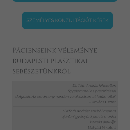
SZEMÉLYES KONZULTÁCIÓT KÉREK
Pácienseink véleménye
budapesti plasztikai
sebészetünkről
„
Dr. Tóth András hihetetlen
figyelemmel és precizitással
dolgozik. Az eredmény minden várakozásomat felülmúlta!
”
– Kovács Eszter
"
Dr.Tóth Andrást szívből merem
ajánlani gyönyörű precíz munka
korrekt àrak!🥰
"
- Mátyási Nikolett