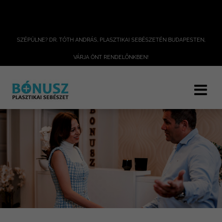
SZÉPÜLNE? DR. TÓTH ANDRÁS, PLASZTIKAI SEBÉSZETÉN BUDAPESTEN,
VÁRJA ÖNT RENDELŐNKBEN!