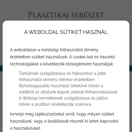
Plasztikai sebészet
Budapest
A WEBOLDAL SÜTIKET HASZNÁL
A weboldalon a minőségi felhasználói élmény
érdekében sütiket használunk. A cookie-kat és hasonló
KERESÉS
technológiákat a következők elősegítésére használjuk:
Tartalmak szolgáltatása és fejlesztése a jobb
felhasználói élmény elérése érdekében
FŐOLDAL
Biztonságosabb használat lehetővé tétele a
PLASZTIKAI SEBÉSZET BUDAPEST
sütikből az általunk kapott adatok felhasználásával.
A Weblap termékeinek szolgáltatása és jobbá
Szépülne? Dr. Tóth András,
tétele a profillal rendelkezők számára
a Bónusz plasztikai sebészet
Ismerje meg tájékoztatónkat arról, hogy milyen sütiket
budapesti rendelőjének
használunk, vagy a beállítások résznél ki lehet kapcsolni
a használatukat.