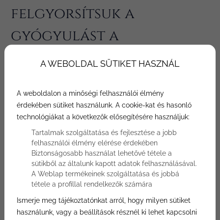
felgyorsítsuk a
gyógyulást a
plasztikai beavatkozás
A WEBOLDAL SÜTIKET HASZNÁL
után
A weboldalon a minőségi felhasználói élmény
Szerző: Bónusz Plasztika
érdekében sütiket használunk. A cookie-kat és hasonló
technológiákat a következők elősegítésére használjuk:
A plasztikai beavatkozás izgalmas élményt
Tartalmak szolgáltatása és fejlesztése a jobb
jelent a legtöbb ember számára, mivel új,
felhasználói élmény elérése érdekében
pozitív változásokat hoz a páciensek
Biztonságosabb használat lehetővé tétele a
sütikből az általunk kapott adatok felhasználásával.
életében. A műtét befejezése után a
A Weblap termékeinek szolgáltatása és jobbá
páciensek általában szeretnének gyorsan
tétele a profillal rendelkezők számára
visszatérni a hétköznapokba megváltozott
Ismerje meg tájékoztatónkat arról, hogy milyen sütiket
külsőjükkel. Azonban több dologra is figyelni
használunk, vagy a beállítások résznél ki lehet kapcsolni
kell, hogy a gyógyulási folyamat minél