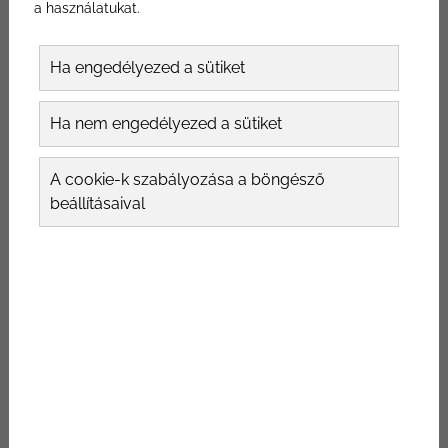
a használatukat.
rövidebb lehessen!&nbsp;
Ha engedélyezed a sütiket
Ha nem engedélyezed a sütiket
A cookie-k szabályozása a böngésző
beállításaival
A páciensek jelentősen befolyásolhatják
gyógyulási folyamatukat, mivel az egyik fő
változó, amely befolyásolja a gyógyulás
időtartamát az az, hogy mennyire hallgatnak
orvosuk ajánlásaira. A következő öt tipp