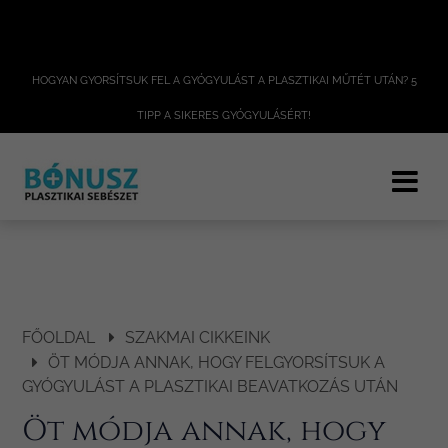
HOGYAN GYORSÍTSUK FEL A GYÓGYULÁST A PLASZTIKAI MŰTÉT UTÁN? 5
TIPP A SIKERES GYÓGYULÁSÉRT!
FŐOLDAL
SZAKMAI CIKKEINK
ÖT MÓDJA ANNAK, HOGY FELGYORSÍTSUK A
GYÓGYULÁST A PLASZTIKAI BEAVATKOZÁS UTÁN
Öt módja annak, hogy