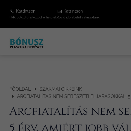
Kattintson
Kattintson
H-P: 08-18 óra között érhető el.
Rövid időn belül válaszolunk.
FŐOLDAL
SZAKMAI CIKKEINK
ARCFIATALÍTÁS NEM SEBÉSZETI ELJÁRÁSOKKAL: 5
Arcfiatalítás nem se
5 érv, amiért jobb vá