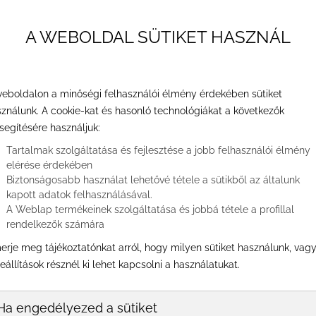
A WEBOLDAL SÜTIKET HASZNÁL
bb veszítenek rugalmasságukból, ez pedig ráncok
lyen csodákat ígérő kozmetikum sem
eboldalon a minőségi felhasználói élmény érdekében sütiket
yetlen megoldás a plasztikai sebészet. Ön is küzd a
ználunk. A cookie-kat és hasonló technológiákat a következők
kés alá feküdni? Nem is kell, hiszen plasztikai
segítésére használjuk:
 történő arcfiatalítási módszer közül lehet
Tartalmak szolgáltatása és fejlesztése a jobb felhasználói élmény
utatjuk is az előnyeiket!
elérése érdekében
Biztonságosabb használat lehetővé tétele a sütikből az általunk
kapott adatok felhasználásával.
A Weblap termékeinek szolgáltatása és jobbá tétele a profillal
rendelkezők számára
erje meg tájékoztatónkat arról, hogy milyen sütiket használunk, vag
eállítások résznél ki lehet kapcsolni a használatukat.
Ha engedélyezed a sütiket