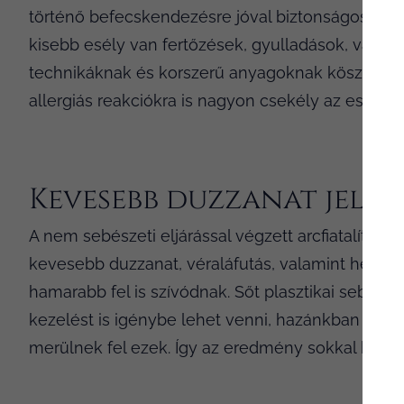
történő befecskendezésre jóval biztonságosabbna
kisebb esély van fertőzések, gyulladások, valam
technikáknak és korszerű anyagoknak köszönhető
allergiás reakciókra is nagyon csekély az esély.
Kevesebb duzzanat jelen
A nem sebészeti eljárással végzett arcfiatalítás
kevesebb duzzanat, véraláfutás, valamint heg kia
hamarabb fel is szívódnak. Sőt plasztikai sebés
kezelést is igénybe lehet venni, hazánkban egy
merülnek fel ezek. Így az eredmény sokkal hamar