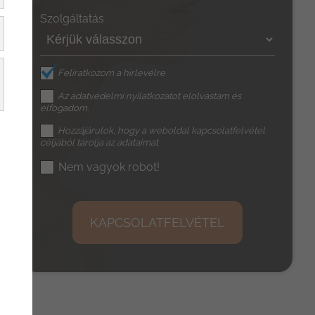
Szolgáltatás
Feliratkozom a hírlevélre
Az
adatvédelmi nyilatkozat
ot elolvastam és
elfogadom.
Hozzájárulok, hogy a weboldal kapcsolatfelvétel
céljából tárolja az adataimat
Nem vagyok robot!
KAPCSOLATFELVÉTEL