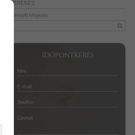
KERESÉS
Keresett kifejezés
IDŐPONTKÉRÉS
Név
E-mail
Telefon
y
Üzenet