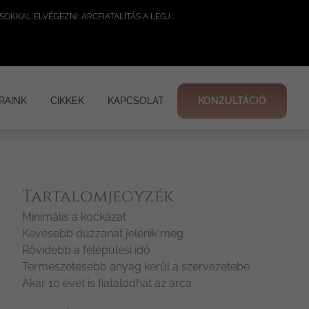
5 ÉRV, AMIÉRT JOBB AZ ARCFIATALÍTÁST NEM SEBÉSZETI ELJÁRÁSOKKAL ELVÉGEZNI: ARCFIATALÍTÁS A LEGJOBB MÓDSZEREKKEL
RAINK
CIKKEK
KAPCSOLAT
KONZULTÁCIÓ
Tartalomjegyzék
Minimális a kockázat
Kevesebb duzzanat jelenik meg
Rövidebb a felépülési idő
Természetesebb anyag kerül a szervezetebe
Akár 10 évet is fiatalodhat az arca