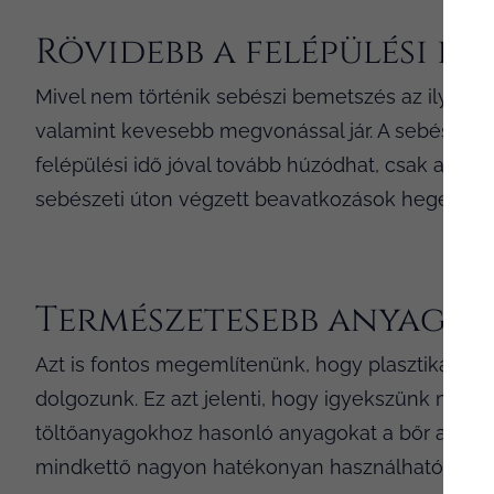
Rövidebb a felépülési id
Mivel nem történik sebészi bemetszés az ilyen elj
valamint kevesebb megvonással jár. A sebészeti el
felépülési idő jóval tovább húzódhat, csak a varra
sebészeti úton végzett beavatkozások hegei már 
Természetesebb anyag ke
Azt is fontos megemlítenünk, hogy plasztikai s
dolgozunk. Ez azt jelenti, hogy igyekszünk minél
töltőanyagokhoz hasonló anyagokat a bőr alá juttat
mindkettő nagyon hatékonyan használható a ránc