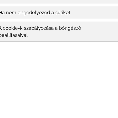
Ha nem engedélyezed a sütiket
A cookie-k szabályozása a böngésző
beállításaival
aluronsavas ráncfeltöltés, vagy a saját zsírral való
or nem kerül sor bemetszésekre, csupán injekcióval