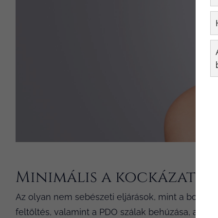
Minimális a kockázat
Az olyan nem sebészeti eljárások, mint a botox, hi
feltöltés, valamint a PDO szálak behúzása, amik