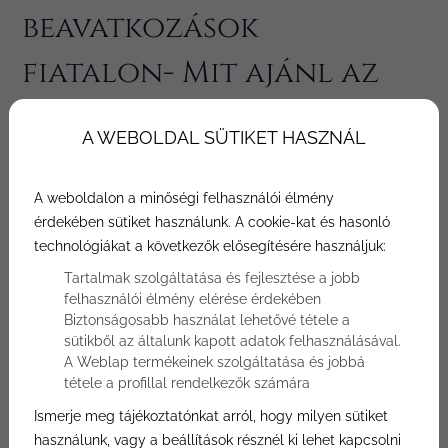
beavatkozások
fiatalon- Mit ajánl az
orvos 30 év alatt, és mit
A WEBOLDAL SÜTIKET HASZNÁL
nem?
A weboldalon a minőségi felhasználói élmény
Szerző: Bónusz Plasztika
érdekében sütiket használunk. A cookie-kat és hasonló
technológiákat a következők elősegítésére használjuk:
A plasztikai beavatkozások segítségével
Tartalmak szolgáltatása és fejlesztése a jobb
javítani, orvosolni lehet apró hibákat,
felhasználói élmény elérése érdekében
tökéletesíteni lehet a megjelenést, nemcsak
Biztonságosabb használat lehetővé tétele a
az öregedés jeleit lehet könnyedén
sütikből az általunk kapott adatok felhasználásával.
eltüntetni. Éppen ezért teljese logikus, hogy
A Weblap termékeinek szolgáltatása és jobbá
tétele a profillal rendelkezők számára
fiatalabb korban (30 év alatt) is szükségszerű
lehet plasztikai beavatkozáson átesni.
Ismerje meg tájékoztatónkat arról, hogy milyen sütiket
használunk, vagy a beállítások résznél ki lehet kapcsolni
Azonban sokan félnek fiatalon kés alá