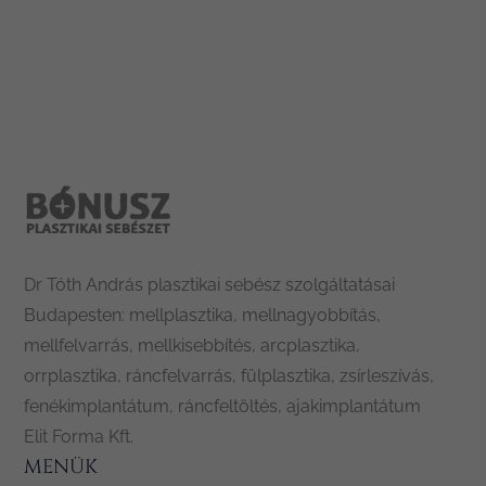
Leaflet
|
Tiles © Esri — Esri, DeLorme, NAVTEQ
Dr Tóth András plasztikai sebész szolgáltatásai
Budapesten: mellplasztika, mellnagyobbítás,
mellfelvarrás, mellkisebbítés, arcplasztika,
orrplasztika, ráncfelvarrás, fülplasztika, zsírleszívás,
fenékimplantátum, ráncfeltöltés, ajakimplantátum
Elit Forma Kft.
MENÜK