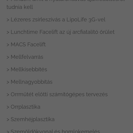
tudnia kell
> Lézeres zsírleszívás a LipoLife 3G-vel
> Lunchtime Facelift az új arcfiatalító őrület
> MACS Facelift
> Mellfelvarrás
> Mellkisebbítés
> Mellnagyobbítás
> Orrműtét előtti számítógépes tervezés
> Orrplasztika
> Szemhéjplasztika
> Szemöldökvonal és homlokemelés