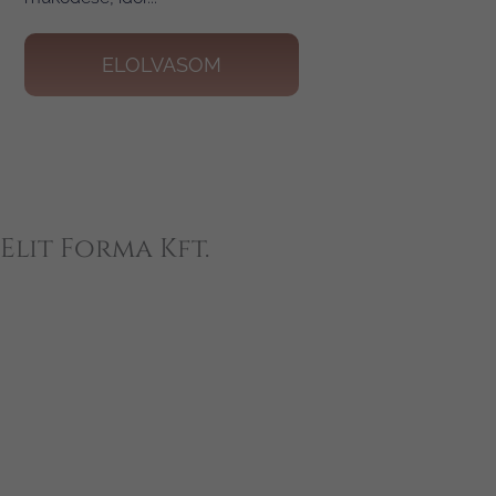
ELOLVASOM
+
Elit Forma Kft.
−
×
Elit Forma Kft.