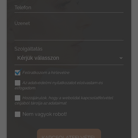
Telefon
Üzenet
Szolgáltatás
Feliratkozom a hírlevélre
Az
adatvédelmi nyilatkozat
ot elolvastam és
elfogadom.
Hozzájárulok, hogy a weboldal kapcsolatfelvétel
céljából tárolja az adataimat
Nem vagyok robot!
KAPCSOLATFELVÉTEL