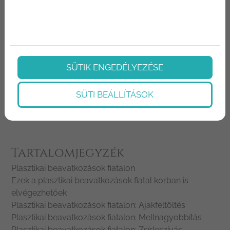
ráncfelvarrásra sem, ugyanis a bőr szövetei
ilyenkor még nem veszítenek a
rugalmasságukból, illetve arra sincs szükség,
hogy különböző anyagokat a bőr alá
SÜTIK ENGEDÉLYEZÉSE
fecskendezzünk.
SÜTI BEÁLLÍTÁSOK
Megosztás:
Tartalomjegyzék
Plasztikai beavatkozások fiatalon
Ezek a plasztikai beavatkozások fiatal korban is
elvégezhetőek
Plasztikai beavatkozások fiatalon: Ajakfeltöltés
Plasztikai beavatkozások fiatalon: Mellnagyobbítás
Plasztikai beavatkozások fiatalon: Zsírleszívás