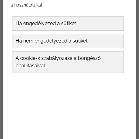
a használatukat.
feküdni. Plasztikai sebészünket kérdeztük a
témával kapcsolatban.
Ha engedélyezed a sütiket
Ha nem engedélyezed a sütiket
A cookie-k szabályozása a böngésző
beállításaival
Plasztikai beavatkozások
fiatalon