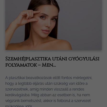
Szemhéjplasztika utáni gyógyulási
folyamatok – Men...
A plasztikai beavatkozások előtt fontos mérlegelni,
hogy a legtöbb eljárás után szükség van időre a
szervezetnek, amíg minden visszaáll a rendes
kerékvágásba. Még abban az esetben is, ha nem
végzünk bemetszést, akkor is felborul a szervezet
működése, időr...