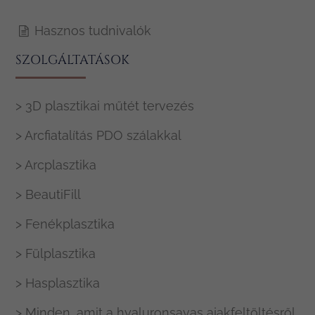
Hasznos tudnivalók
SZOLGÁLTATÁSOK
> 3D plasztikai műtét tervezés
> Arcfiatalítás PDO szálakkal
> Arcplasztika
> BeautiFill
> Fenékplasztika
> Fülplasztika
> Hasplasztika
> Minden, amit a hyaluronsavas ajakfeltöltésről