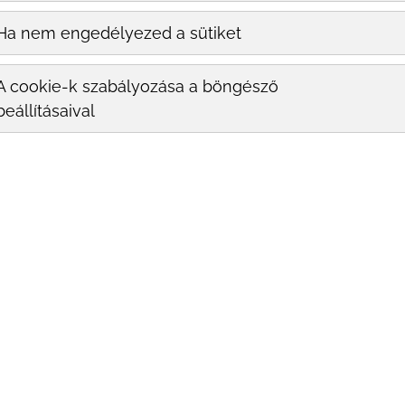
Ha nem engedélyezed a sütiket
A cookie-k szabályozása a böngésző
beállításaival
esleg?
 velejárója a változás. A test rengeteg változáson
 bőrünk is megpróbál lekövetni, és ez a legtöbb
. Amennyiben a test változása túl gyorsan
ben- előfordul, hogy a bőr nem tud olyan gyorsan
sza. Tehát egy gyors fogyás vagy szülés után is
 Illetve azt is el lehet mondani, hogy fiatalabb