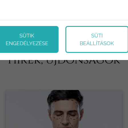
SÜTIK
SÜTI
ENGEDÉLYEZÉSE
BEÁLLÍTÁSOK
Hírek, újdonságok