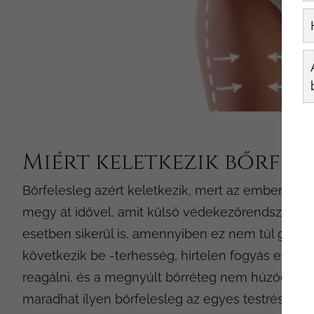
Miért keletkezik bőrfel
Bőrfelesleg azért keletkezik, mert az emberi élet
megy át idővel, amit külső védekezőrendszerünk,
esetben sikerül is, amennyiben ez nem túl gyors
következik be -terhesség, hirtelen fogyás eseté
reagálni, és a megnyúlt bőrréteg nem húzódik vis
maradhat ilyen bőrfelesleg az egyes testrészeken.