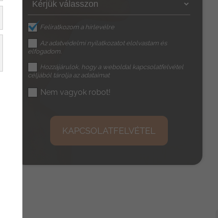
Feliratkozom a hírlevélre
Az
adatvédelmi nyilatkozat
ot elolvastam és
elfogadom.
Hozzájárulok, hogy a weboldal kapcsolatfelvétel
céljából tárolja az adataimat
Nem vagyok robot!
KAPCSOLATFELVÉTEL