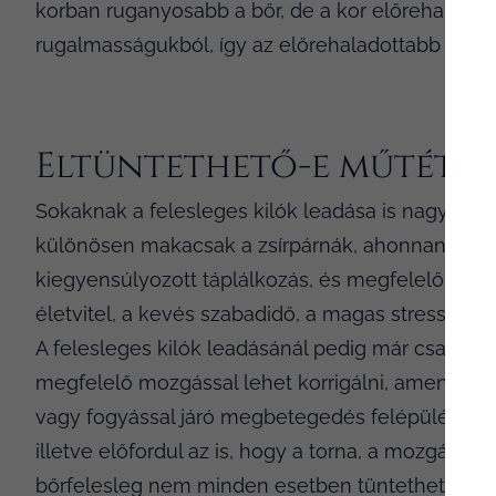
korban ruganyosabb a bőr, de a kor előrehaladtáv
rugalmasságukból, így az előrehaladottabb korba
Eltüntethető-e műtét né
Sokaknak a felesleges kilók leadása is nagyon 
különösen makacsak a zsírpárnák, ahonnan külö
kiegyensúlyozott táplálkozás, és megfelelő odafi
életvitel, a kevés szabadidő, a magas stressz szi
A felesleges kilók leadásánál pedig már csak egy
megfelelő mozgással lehet korrigálni, amennyibe
vagy fogyással járó megbetegedés felépülési sz
illetve előfordul az is, hogy a torna, a mozgás se
bőrfelesleg nem minden esetben tüntethető el m