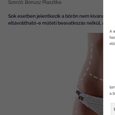
Szerző: Bónusz Plasztika
Sok esetben jelentkezik a bőrön nem kívánatos b
eltávolítható-e műtéti beavatkozás nélkül, ame
A w
has
elő
Ism
a b