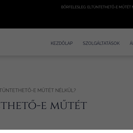
KEZDŐLAP
SZOLGÁLTATÁSOK
Á
LTÜNTETHETŐ-E MŰTÉT NÉLKÜL?
ethető-e műtét