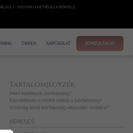
BŐRFELESLEG: ELTÜNTETHETŐ-E MŰTÉT NÉLKÜL?- HOGYAN LEHETSÉGES A BŐRFELESLEG ELTÜNTETÉSE?
RAINK
CIKKEK
KAPCSOLAT
KONZULTÁCIÓ
Tartalomjegyzék
Miért keletkezik bőrfelesleg?
Eltüntethető-e műtét nélkül a bőrfelesleg?
Szükség lehet bőrfelesleg eltávolító műtétre?
KERESÉS