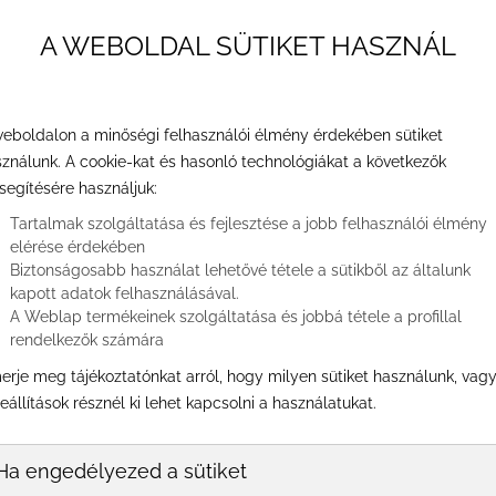
A WEBOLDAL SÜTIKET HASZNÁL
őrfelesleg. Nézzük mi lehet ennek az oka, és
nnyiben igen, akkor hogyan?&nbsp;
eboldalon a minőségi felhasználói élmény érdekében sütiket
ználunk. A cookie-kat és hasonló technológiákat a következők
segítésére használjuk:
Tartalmak szolgáltatása és fejlesztése a jobb felhasználói élmény
elérése érdekében
Biztonságosabb használat lehetővé tétele a sütikből az általunk
kapott adatok felhasználásával.
A Weblap termékeinek szolgáltatása és jobbá tétele a profillal
rendelkezők számára
erje meg tájékoztatónkat arról, hogy milyen sütiket használunk, vag
eállítások résznél ki lehet kapcsolni a használatukat.
Ha engedélyezed a sütiket