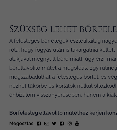
Szükség lehet bőrfelesl
A felesleges bőrrétegek esztétikailag nagyon za
róla, hogy fogyás után is takargatnia kellett mag
alakjával megnyúlt bőre miatt, úgy érzi, már so
bőreltávolító műtét a megoldás. Egy rutineljárás
megszabadulhat a felesleges bőrtől, és végre ú
nézhet tükörbe és korlátok nélkül öltözködhet. 
önbizalom visszanyerésében, hanem a kialakult 
Bőrfelesleg eltávolító műtéthez kérjen konzultá
Megosztás: