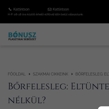
Kattintson
Kattintson
H-P: 08-18 óra között érhető el.
Rövid időn belül válaszolunk.
FŐOLDAL
SZAKMAI CIKKEINK
BŐRFELESLEG: E
Bőrfelesleg: Eltünt
nélkül?