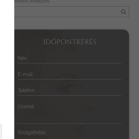
Keresett kifejezés
IDŐPONTKÉRÉS
Név
E-mail
Telefon
y
Üzenet
Szolgáltatás