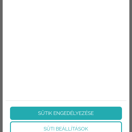
Mire lehet számítani szemhéjplasztika után?
KERESÉS
Keresett kifejezés
IDŐPONTKÉRÉS
Név
E-mail
SÜTIK ENGEDÉLYEZÉSE
Telefon
SÜTI BEÁLLÍTÁSOK
Üzenet