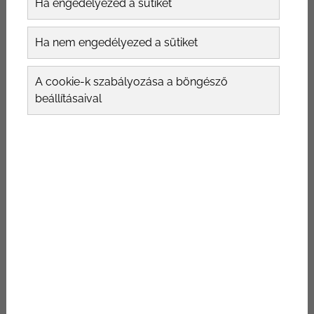
Ha engedélyezed a sütiket
Ha nem engedélyezed a sütiket
A cookie-k szabályozása a böngésző
beállításaival
Miért van szükség
szemhéjplasztikára?
A kor előrehaladtával egyre fokozatosan
jelennek meg az öregedés jelei. A bőr az idő
múlásával veszít a rugalmasságából, ennek
következtében pedig ráncok alakulnak ki. A
legszembetűnőbb változások az arc
területén, azon belül is a szem környékén