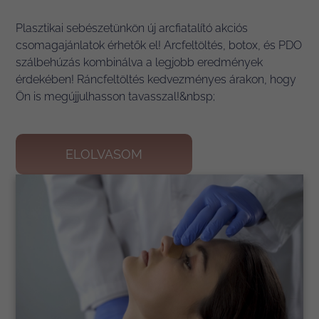
Plasztikai sebészetünkön új arcfiatalító akciós
csomagajánlatok érhetők el! Arcfeltöltés, botox, és PDO
szálbehúzás kombinálva a legjobb eredmények
érdekében! Ráncfeltöltés kedvezményes árakon, hogy
Ön is megújjulhasson tavasszal!&nbsp;
ELOLVASOM