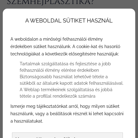
szemhéjplasztika?
Szerző: Bónusz Plasztika
A WEBOLDAL SÜTIKET HASZNÁL
Az évek múlásával, de akár már 30 éves
korban is könnyen megnyúlhat a szem
A weboldalon a minőségi felhasználói élmény
környéki bőr, amely a szemhéj
érdekében sütiket használunk. A cookie-kat és hasonló
technológiákat a következők elősegítésére használjuk:
megereszkedésével, és szem alatti táskák
kialakulásával jár. Ennek pedig nem csupán
Tartalmak szolgáltatása és fejlesztése a jobb
felhasználói élmény elérése érdekében
esztétikai következményei vannak.
Biztonságosabb használat lehetővé tétele a
Semmilyen csodákat ígérő kozmetikummal
sütikből az általunk kapott adatok felhasználásával.
nem orvosolható, egyedül a szemhéj
A Weblap termékeinek szolgáltatása és jobbá
plasztika jelent megoldás.
tétele a profillal rendelkezők számára
Ismerje meg tájékoztatónkat arról, hogy milyen sütiket
használunk, vagy a beállítások résznél ki lehet kapcsolni
a használatukat.