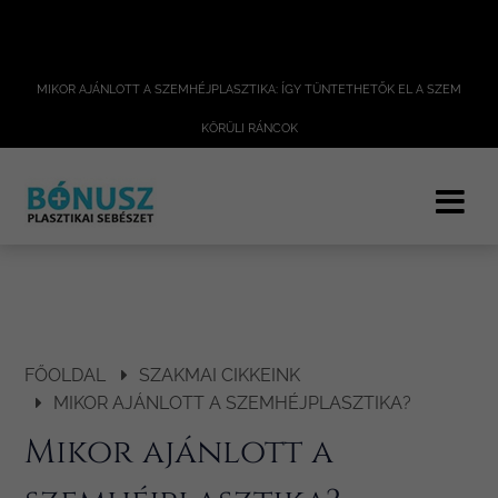
MIKOR AJÁNLOTT A SZEMHÉJPLASZTIKA: ÍGY TÜNTETHETŐK EL A SZEM
KÖRÜLI RÁNCOK
FŐOLDAL
SZAKMAI CIKKEINK
MIKOR AJÁNLOTT A SZEMHÉJPLASZTIKA?
Mikor ajánlott a