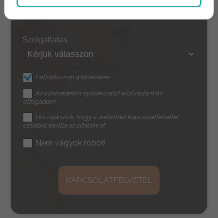
Szolgáltatás
Feliratkozom a hírlevélre
Az
adatvédelmi nyilatkozat
ot elolvastam és
elfogadom.
Hozzájárulok, hogy a weboldal kapcsolatfelvétel
céljából tárolja az adataimat
Nem vagyok robot!
KAPCSOLATFELVÉTEL