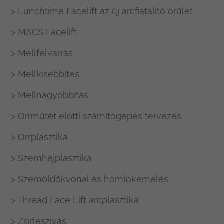
> Lunchtime Facelift az új arcfiatalító őrület
> MACS Facelift
> Mellfelvarrás
> Mellkisebbítés
> Mellnagyobbítás
> Orrműtét előtti számítógépes tervezés
> Orrplasztika
> Szemhéjplasztika
> Szemöldökvonal és homlokemelés
> Thread Face Lift arcplasztika
> Zsírleszívás