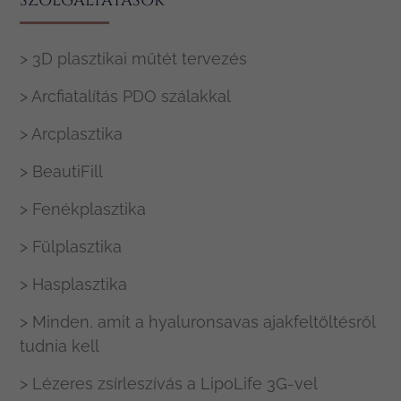
SZOLGÁLTATÁSOK
> 3D plasztikai műtét tervezés
> Arcfiatalítás PDO szálakkal
> Arcplasztika
> BeautiFill
> Fenékplasztika
> Fülplasztika
> Hasplasztika
> Minden, amit a hyaluronsavas ajakfeltöltésről
tudnia kell
> Lézeres zsírleszívás a LipoLife 3G-vel