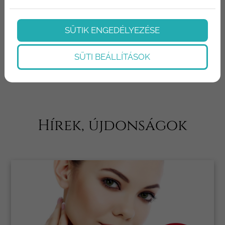
KAPCSOLATFELVÉTEL
SÜTIK ENGEDÉLYEZÉSE
SÜTI BEÁLLÍTÁSOK
Hírek, újdonságok