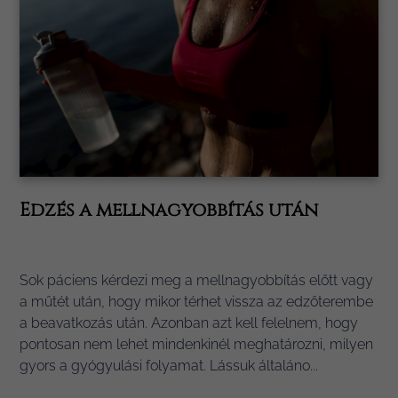
Edzés a mellnagyobbítás után
Sok páciens kérdezi meg a mellnagyobbítás előtt vagy
a műtét után, hogy mikor térhet vissza az edzőterembe
a beavatkozás után. Azonban azt kell felelnem, hogy
pontosan nem lehet mindenkinél meghatározni, milyen
gyors a gyógyulási folyamat. Lássuk általáno...