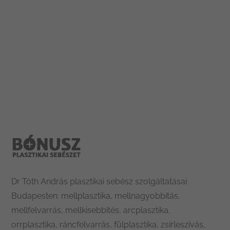
Leaflet
|
Tiles © Esri — Esri, DeLorme, NAVTEQ
Dr Tóth András plasztikai sebész szolgáltatásai
Budapesten: mellplasztika, mellnagyobbítás,
mellfelvarrás, mellkisebbítés, arcplasztika,
orrplasztika, ráncfelvarrás, fülplasztika, zsírleszívás,