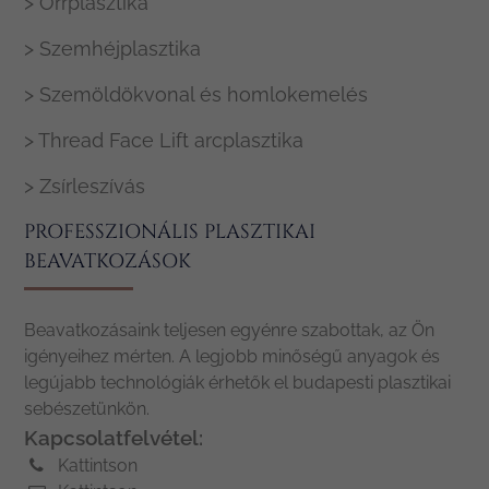
> Orrplasztika
> Szemhéjplasztika
> Szemöldökvonal és homlokemelés
> Thread Face Lift arcplasztika
> Zsírleszívás
PROFESSZIONÁLIS PLASZTIKAI
BEAVATKOZÁSOK
Beavatkozásaink teljesen egyénre szabottak, az Ön
igényeihez mérten. A legjobb minőségű anyagok és
legújabb technológiák érhetők el budapesti plasztikai
sebészetünkön.
Kapcsolatfelvétel:
Kattintson