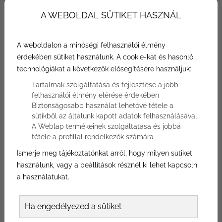
A WEBOLDAL SÜTIKET HASZNÁL
A weboldalon a minőségi felhasználói élmény
érdekében sütiket használunk. A cookie-kat és hasonló
technológiákat a következők elősegítésére használjuk:
Tartalmak szolgáltatása és fejlesztése a jobb
A mellnagyobbítás melletti döntés igen
felhasználói élmény elérése érdekében
nehéz lehet, és sok tényezőt érdemes
Biztonságosabb használat lehetővé tétele a
figyelembe venni, illetve mérlegelni
sütikből az általunk kapott adatok felhasználásával.
A Weblap termékeinek szolgáltatása és jobbá
szükséges a mellnagyobbítás kockázatait
tétele a profillal rendelkezők számára
és lehetséges komplikációval. A
Ismerje meg tájékoztatónkat arról, hogy milyen sütiket
következőkben erről lesz szó!
használunk, vagy a beállítások résznél ki lehet kapcsolni
a használatukat.
A mellnagyobbítás kockázatai ugyan
Ha engedélyezed a sütiket
minden esetben eltérőek lehetnek, hiszen