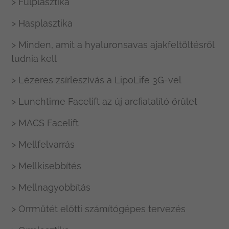
> Fülplasztika
> Hasplasztika
> Minden, amit a hyaluronsavas ajakfeltöltésről
tudnia kell
> Lézeres zsírleszívás a LipoLife 3G-vel
> Lunchtime Facelift az új arcfiatalító őrület
> MACS Facelift
> Mellfelvarrás
> Mellkisebbítés
> Mellnagyobbítás
> Orrműtét előtti számítógépes tervezés