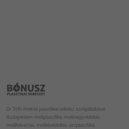
Leaflet
|
Tiles © Esri — Esri, DeLorme, NAVTEQ
Dr Tóth András plasztikai sebész szolgáltatásai
Budapesten: mellplasztika, mellnagyobbítás,
mellfelvarrás, mellkisebbítés, arcplasztika,