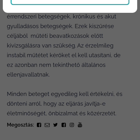
véralvadást befolyásoló, súlyos szív és
érrendszeri betegségek, krónikus és akut
gyulladásos betegségek. Ezek kiszűrése
céljából műtéti beavatkozások előtt
kivizsgálásra van szükség. Az érzelmileg
instabil műtétet kérőket el kell utasítani, de
ez azonban nem tekinthető általános
ellenjavallatnak.
Minden beteget egyedileg kell értékelni, és
dönteni arról, hogy az eljárás javítja-e
életminőségét, önbizalmat és közérzetét.
Megosztás: