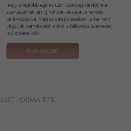
hogy a legtöbb eljárás után szükség van időre a
szervezetnek, amíg minden visszaáll a rendes
kerékvágásba. Még abban az esetben is, ha nem
végzünk bemetszést, akkor is felborul a szervezet
működése, időr...
ELOLVASOM
+
Elit Forma Kft.
−
×
Elit Forma Kft.