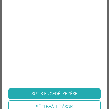
töltött implantátumon. Bár a bevonatot
eredetileg rögzítő rétegként tervezték, sok
orvos úgy gondolta, hogy a habburkolat a
kapszuláris kontraktúra
incidenciájának(megjelenését)csökkenését
eredményezti.
Ellenjavallatok
A legfontosabb ellenjavallatok az esztétikai
sebészetben, amelyek növelik az
SÜTIK ENGEDÉLYEZÉSE
anesztézia vagy műtét, vagy növelik a
SÜTI BEÁLLÍTÁSOK
fertőzés kockázatát. Ilyen lehetnek