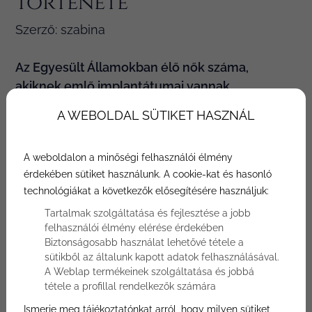
története
Szerző: szabina
Az Egyesült Államokban élő nők száma,
akiknek emlő implantátumai vannak,
ismeretlen, a nemzeti felmérésekből
A WEBOLDAL SÜTIKET HASZNÁL
származó jelenlegi becslések azonban több
mint 6 millióra esnek. Ez a felnőtt női
A weboldalon a minőségi felhasználói élmény
népesség több mint 5% -át teszi ki. &nbsp;
érdekében sütiket használunk. A cookie-kat és hasonló
technológiákat a következők elősegítésére használjuk:
Tartalmak szolgáltatása és fejlesztése a jobb
felhasználói élmény elérése érdekében
Biztonságosabb használat lehetővé tétele a
sütikből az általunk kapott adatok felhasználásával.
A Weblap termékeinek szolgáltatása és jobbá
tétele a profillal rendelkezők számára
Ismerje meg tájékoztatónkat arról, hogy milyen sütiket