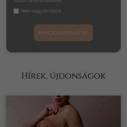
céljából tárolja az adataimat
Nem vagyok robot!
KAPCSOLATFELVÉTEL
Hírek, újdonságok