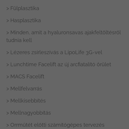
> Fülplasztika
> Hasplasztika
> Minden, amit a hyaluronsavas ajakfeltöltésről
tudnia kell
> Lézeres zsírleszívás a LipoLife 3G-vel
> Lunchtime Facelift az új arcfiatalító őrület
> MACS Facelift
> Mellfelvarrás
> Mellkisebbítés
> Mellnagyobbítás
> Orrműtét előtti számítógépes tervezés