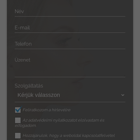
Név
E-mail
Telefon
Üzenet
Szolgáltatás
Feliratkozom a hírlevélre
Az
adatvédelmi nyilatkozat
ot elolvastam és
elfogadom.
Hozzájárulok, hogy a weboldal kapcsolatfelvétel