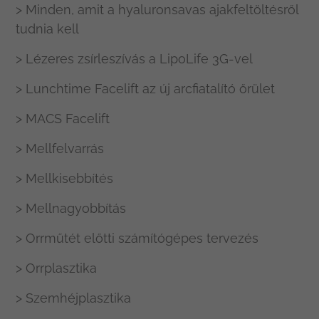
> Minden, amit a hyaluronsavas ajakfeltöltésről
tudnia kell
> Lézeres zsírleszívás a LipoLife 3G-vel
> Lunchtime Facelift az új arcfiatalító őrület
> MACS Facelift
> Mellfelvarrás
> Mellkisebbítés
> Mellnagyobbítás
> Orrműtét előtti számítógépes tervezés
> Orrplasztika
> Szemhéjplasztika