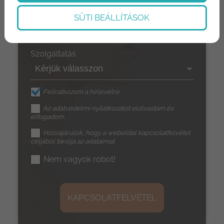
Üzenet
SÜTI BEÁLLÍTÁSOK
Szolgáltatás
Feliratkozom a hírlevélre
Az
adatvédelmi nyilatkozat
ot elolvastam és
elfogadom.
Hozzájárulok, hogy a weboldal kapcsolatfelvétel
céljából tárolja az adataimat
Nem vagyok robot!
KAPCSOLATFELVÉTEL