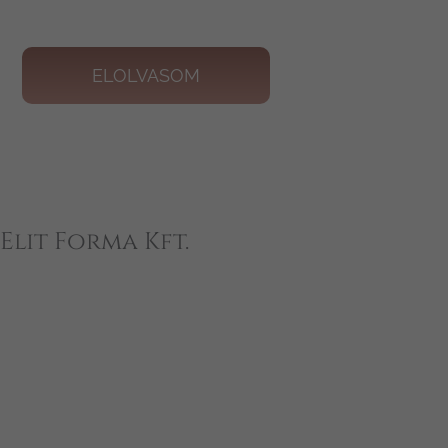
ELOLVASOM
+
Elit Forma Kft.
−
×
Elit Forma Kft.