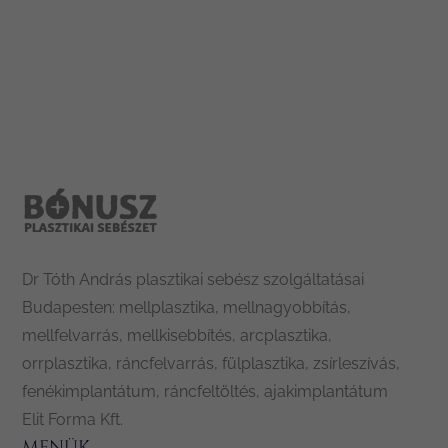
Leaflet
|
Tiles © Esri — Esri, DeLorme, NAVTEQ
Dr Tóth András plasztikai sebész szolgáltatásai
Budapesten: mellplasztika, mellnagyobbítás,
mellfelvarrás, mellkisebbítés, arcplasztika,
orrplasztika, ráncfelvarrás, fülplasztika, zsírleszívás,
fenékimplantátum, ráncfeltöltés, ajakimplantátum
Elit Forma Kft.
MENÜK