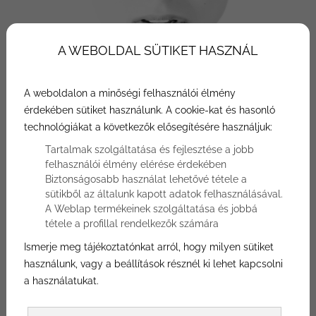
A WEBOLDAL SÜTIKET HASZNÁL
A weboldalon a minőségi felhasználói élmény
Rengeteg ember valami számára nem
érdekében sütiket használunk. A cookie-kat és hasonló
tetsző vonással született, így aztán nagy
technológiákat a következők elősegítésére használjuk:
népszerűségnek örvendenek a korrigáló
Tartalmak szolgáltatása és fejlesztése a jobb
eljárások. Az egyik ilyen eljárás a részleges
felhasználói élmény elérése érdekében
Biztonságosabb használat lehetővé tétele a
orrplasztika, ami sok, az orrával elégedetlen
sütikből az általunk kapott adatok felhasználásával.
ember számára remek megoldás egy
A Weblap termékeinek szolgáltatása és jobbá
tétele a profillal rendelkezők számára
boldogabb élethez. Nálunk a Bónusz
Plasztikai Sebészeten a lehető legjobb
Ismerje meg tájékoztatónkat arról, hogy milyen sütiket
használunk, vagy a beállítások résznél ki lehet kapcsolni
kezekbe helyezik a páciensek a
a használatukat.
szépségüket.